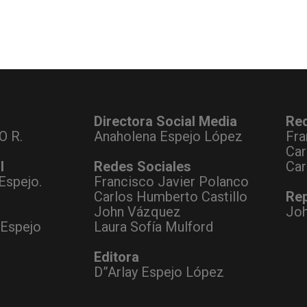
Directora Social Media
Re
O R.
Anaholena Espejo López
Fra
Car
l
Redes Sociales
Car
Espejo.
Francisco Javier Polanco
Carlos Humberto Castillo
Rep
John Vázquez
Jo
 Espejo
Laura Sofía Mulford
Editora
D”Arlay Espejo López