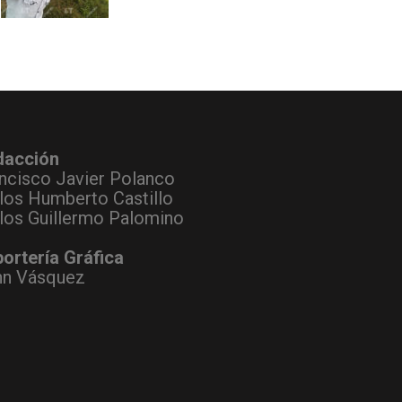
dacción
ncisco Javier Polanco
los Humberto Castillo
los Guillermo Palomino
ortería Gráfica
hn Vásquez