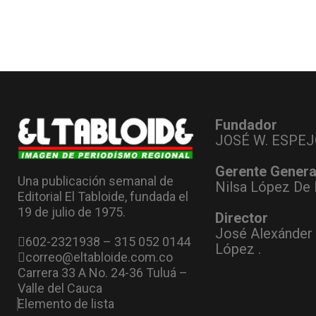
Fundador
JOSÉ W. ESPEJ
Gerente Genera
Una publicación semanal de
Nilsa López De 
Editorial El Tabloide, fundada el
19 de julio de 1975.
Director
José Alexánder
602-2321938 – 315 052 0144
López .
correo@eltabloide.com.co
Carrera 33 A No. 24-36 Tuluá –
Valle del Cauca
Elemento de lista