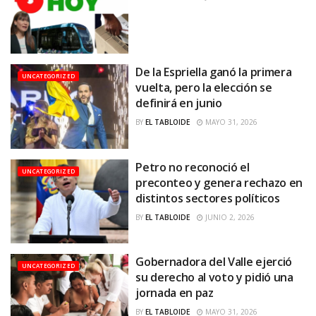
De la Espriella ganó la primera
UNCATEGORIZED
vuelta, pero la elección se
definirá en junio
BY
EL TABLOIDE
MAYO 31, 2026
Petro no reconoció el
UNCATEGORIZED
preconteo y genera rechazo en
distintos sectores políticos
BY
EL TABLOIDE
JUNIO 2, 2026
Gobernadora del Valle ejerció
UNCATEGORIZED
su derecho al voto y pidió una
jornada en paz
BY
EL TABLOIDE
MAYO 31, 2026