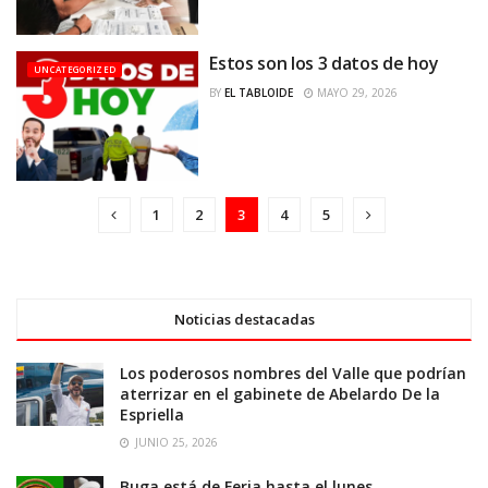
Estos son los 3 datos de hoy
UNCATEGORIZED
BY
EL TABLOIDE
MAYO 29, 2026
1
2
3
4
5
Noticias destacadas
Los poderosos nombres del Valle que podrían
aterrizar en el gabinete de Abelardo De la
Espriella
JUNIO 25, 2026
Buga está de Feria hasta el lunes