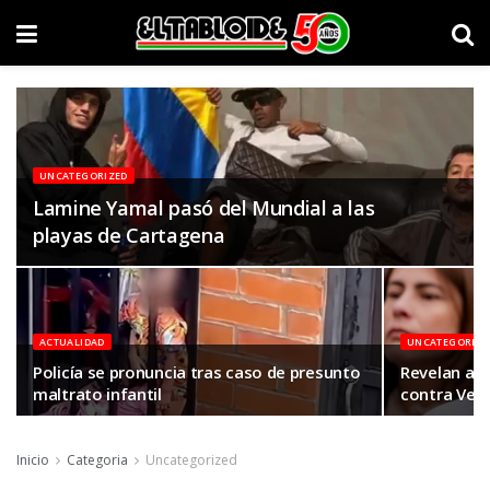
UNCATEGORIZED
Lamine Yamal pasó del Mundial a las
playas de Cartagena
ACTUALIDAD
UNCATEGORIZE
Policía se pronuncia tras caso de presunto
Revelan au
maltrato infantil
contra Veró
Inicio
Categoria
Uncategorized