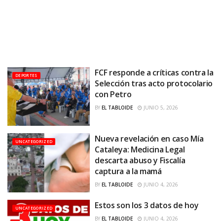
FCF responde a críticas contra la
DEPORTES
Selección tras acto protocolario
con Petro
BY
EL TABLOIDE
JUNIO 5, 2026
Nueva revelación en caso Mía
UNCATEGORIZED
Cataleya: Medicina Legal
descarta abuso y Fiscalía
captura a la mamá
BY
EL TABLOIDE
JUNIO 4, 2026
Estos son los 3 datos de hoy
UNCATEGORIZED
BY
EL TABLOIDE
JUNIO 4, 2026