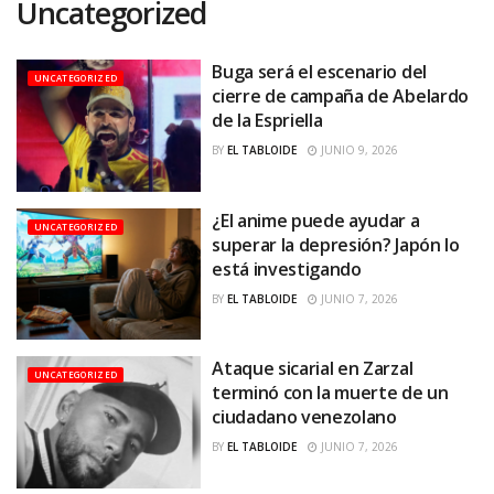
Uncategorized
Buga será el escenario del
UNCATEGORIZED
cierre de campaña de Abelardo
de la Espriella
BY
EL TABLOIDE
JUNIO 9, 2026
¿El anime puede ayudar a
UNCATEGORIZED
superar la depresión? Japón lo
está investigando
BY
EL TABLOIDE
JUNIO 7, 2026
Ataque sicarial en Zarzal
UNCATEGORIZED
terminó con la muerte de un
ciudadano venezolano
BY
EL TABLOIDE
JUNIO 7, 2026