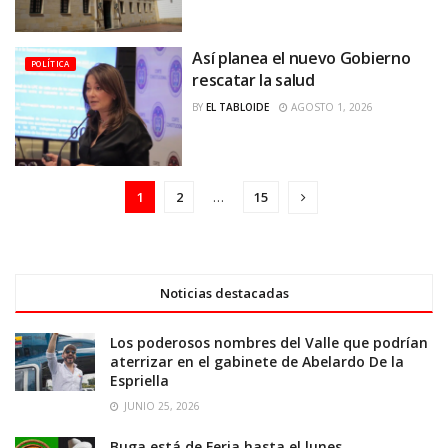
Así planea el nuevo Gobierno
POLÍTICA
rescatar la salud
BY
EL TABLOIDE
AGOSTO 1, 2026
1
2
…
15
Noticias destacadas
Los poderosos nombres del Valle que podrían
aterrizar en el gabinete de Abelardo De la
Espriella
JUNIO 25, 2026
Buga está de Feria hasta el lunes