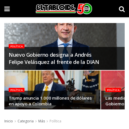
POLÍTICA
Nuevo Gobierno designa a Andrés
Felipe Velásquez al frente de la DIAN
POLÍTICA
POLÍTICA
Trump anuncia 1.000 millones de dólares
Las medidas
en apoyo a Colombia
Gobierno De
Inicio
Categoria
Más
Política