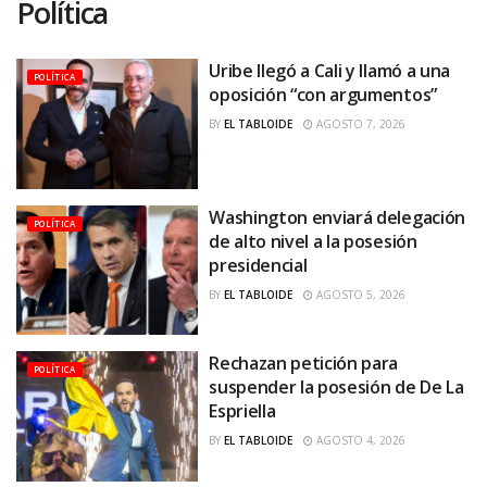
Política
Uribe llegó a Cali y llamó a una
POLÍTICA
oposición “con argumentos”
BY
EL TABLOIDE
AGOSTO 7, 2026
Washington enviará delegación
POLÍTICA
de alto nivel a la posesión
presidencial
BY
EL TABLOIDE
AGOSTO 5, 2026
Rechazan petición para
POLÍTICA
suspender la posesión de De La
Espriella
BY
EL TABLOIDE
AGOSTO 4, 2026