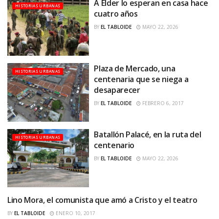
A Elder lo esperan en casa hace
HISTORIAS URBANAS
cuatro años
BY
EL TABLOIDE
MAYO 22, 2026
Plaza de Mercado, una
HISTORIAS URBANAS
centenaria que se niega a
desaparecer
BY
EL TABLOIDE
FEBRERO 6, 2017
Batallón Palacé, en la ruta del
HISTORIAS URBANAS
centenario
BY
EL TABLOIDE
MAYO 22, 2026
Lino Mora, el comunista que amó a Cristo y el teatro
HISTORIAS URBANAS
BY
EL TABLOIDE
ENERO 10, 2017