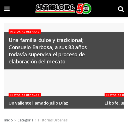
HISTORIAS URBANAS
Una familia dulce y tradicional;
Consuelo Barbosa, a sus 83 años
todavía supervisa el proceso de
elaboración del mecato
HISTORIAS URBANAS
HISTORIAS UR
Un valiente llamado Julio Díaz
El bofe, una
Inicio
Categoria
Historias Urbanas