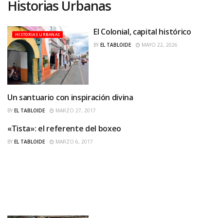
Historias Urbanas
El Colonial, capital histórico
HISTORIAS URBANAS
BY
EL TABLOIDE
MAYO 22, 2026
Un santuario con inspiración divina
HISTORIAS URBANAS
BY
EL TABLOIDE
MARZO 27, 2017
«Tista»: el referente del boxeo
HISTORIAS URBANAS
BY
EL TABLOIDE
MARZO 6, 2017