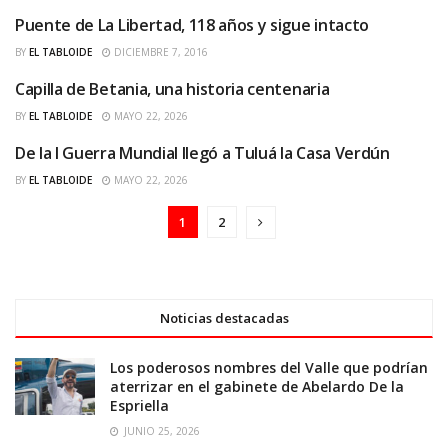
Puente de La Libertad, 118 años y sigue intacto
HISTORIAS URBANAS
BY
EL TABLOIDE
DICIEMBRE 7, 2016
Capilla de Betania, una historia centenaria
HISTORIAS URBANAS
BY
EL TABLOIDE
MAYO 22, 2026
De la I Guerra Mundial llegó a Tuluá la Casa Verdún
HISTORIAS URBANAS
BY
EL TABLOIDE
MAYO 22, 2026
1
2
Noticias destacadas
Los poderosos nombres del Valle que podrían
aterrizar en el gabinete de Abelardo De la
Espriella
JUNIO 25, 2026