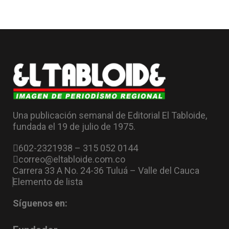
Una publicación semanal de Editorial El Tabloide,
fundada el 19 de julio de 1975.
602-2321938 – 315 052 0144
correo@eltabloide.com.co
Carrera 33 A No. 24-36 Tuluá – Valle del Cauca
Elemento de lista
Síguenos en: