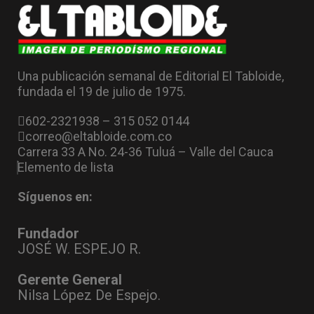
Una publicación semanal de Editorial El Tabloide,
fundada el 19 de julio de 1975.
602-2321938 – 315 052 0144
correo@eltabloide.com.co
Carrera 33 A No. 24-36 Tuluá – Valle del Cauca
Elemento de lista
Síguenos en:
Fundador
JOSÉ W. ESPEJO R.
Gerente General
Nilsa López De Espejo.