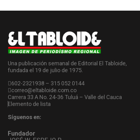
Una publicación semanal de Editorial El Tabloide,
fundada el 19 de julio de 1975.
602-2321938 – 315 052 0144
correo@eltabloide.com.co
Carrera 33 A No. 24-36 Tuluá – Valle del Cauca
Elemento de lista
Síguenos en:
Fundador