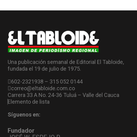
Una publicación semanal de Editorial El Tabloide,
fundada el 19 de julio de 1975.
602-2321938 – 315 052 0144
correo@eltabloide.com.co
Carrera 33 A No. 24-36 Tuluá – Valle del Cauca
Elemento de lista
Síguenos en:
Fundador