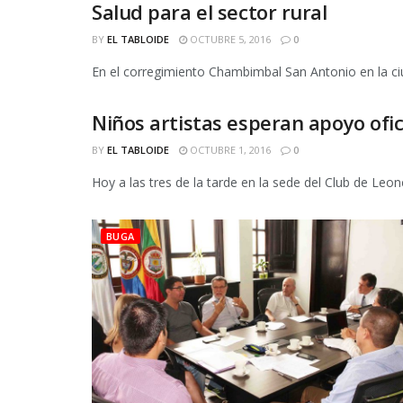
Salud para el sector rural
BUGA
BY
EL TABLOIDE
OCTUBRE 5, 2016
0
En el corregimiento Chambimbal San Antonio en la ciud
Niños artistas esperan apoyo ofic
BUGA
BY
EL TABLOIDE
OCTUBRE 1, 2016
0
Hoy a las tres de la tarde en la sede del Club de Leon
BUGA