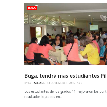
BUGA
Buga, tendrá mas estudiantes Pil
BUGA
BY
EL TABLOIDE
NOVIEMBRE 9, 2016
0
Los estudiantes de los grados 11 mejoraron los punta
resultados logrados en...