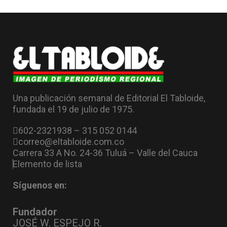
Una publicación semanal de Editorial El Tabloide,
fundada el 19 de julio de 1975.
602-2321938 – 315 052 0144
correo@eltabloide.com.co
Carrera 33 A No. 24-36 Tuluá – Valle del Cauca
Elemento de lista
Síguenos en:
Fundador
JOSÉ W. ESPEJO R.