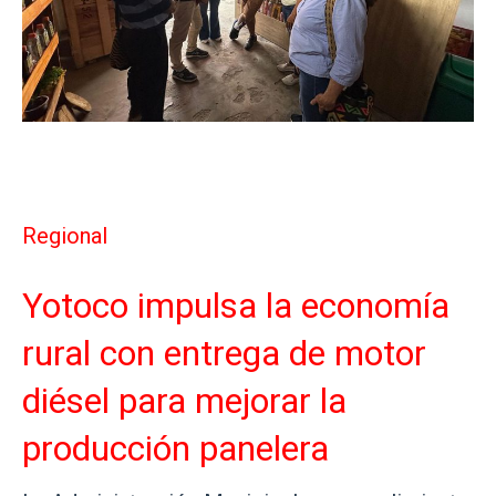
Regional
Yotoco impulsa la economía
rural con entrega de motor
diésel para mejorar la
producción panelera