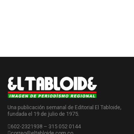
Una publicación semanal de Editorial El Tabloide,
fundada el 19 de julio de 1975.
602-2321938 – 315 052 0144
correo@eltabloide.com.co