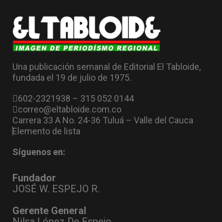
Una publicación semanal de Editorial El Tabloide,
fundada el 19 de julio de 1975.
602-2321938 – 315 052 0144
correo@eltabloide.com.co
Carrera 33 A No. 24-36 Tuluá – Valle del Cauca
Elemento de lista
Síguenos en:
Fundador
JOSÉ W. ESPEJO R.
Gerente General
Nilsa López De Espejo.