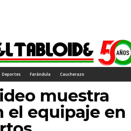
Deportes
Farándula
Caucherazo
video muestra
 el equipaje en
rtos