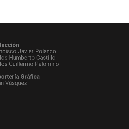
dacción
ncisco Javier Polanco
los Humberto Castillo
los Guillermo Palomino
ortería Gráfica
hn Vásquez