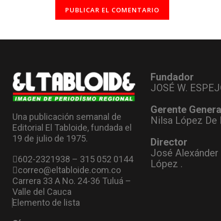
Fundador
JOSÉ W. ESPEJ
Gerente Genera
Una publicación semanal de
Nilsa López De 
Editorial El Tabloide, fundada el
19 de julio de 1975.
Director
José Alexánder
602-2321938 – 315 052 0144
López .
correo@eltabloide.com.co
Carrera 33 A No. 24-36 Tuluá –
Valle del Cauca
Elemento de lista