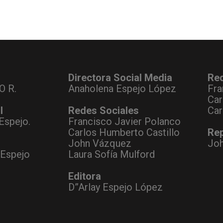
Directora Social Media
Re
O R.
Anaholena Espejo López
Fra
Car
l
Redes Sociales
Car
Espejo.
Francisco Javier Polanco
Carlos Humberto Castillo
Rep
John Vázquez
Jo
 Espejo
Laura Sofía Mulford
Editora
D”Arlay Espejo López