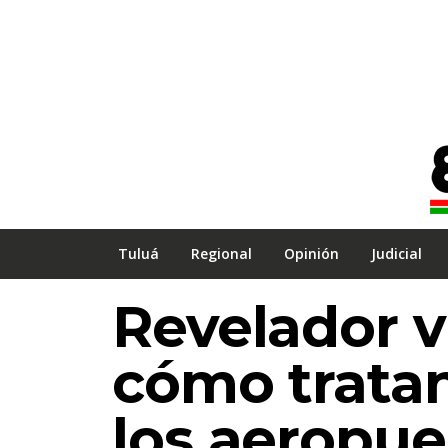
Tuluá
Regional
Opinión
Judicial
Revelador 
cómo tratan
los aeropue