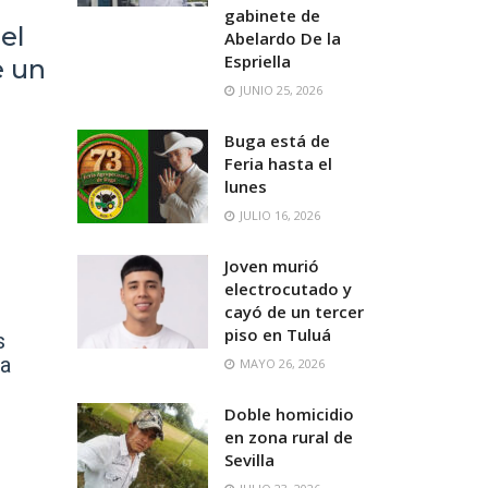
gabinete de
el
Abelardo De la
Espriella
e un
JUNIO 25, 2026
Buga está de
Feria hasta el
lunes
JULIO 16, 2026
Joven murió
electrocutado y
cayó de un tercer
piso en Tuluá
s
na
MAYO 26, 2026
Doble homicidio
en zona rural de
Sevilla