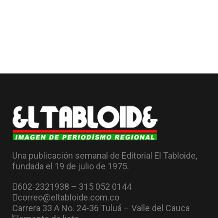
Una publicación semanal de Editorial El Tabloide,
fundada el 19 de julio de 1975.
602-2321938 – 315 052 0144
correo@eltabloide.com.co
Carrera 33 A No. 24-36 Tuluá – Valle del Cauca