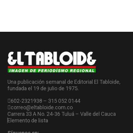
Una publicación semanal de Editorial El Tabloide,
fundada el 19 de julio de 1975.
602-2321938 – 315 052 0144
correo@eltabloide.com.co
Carrera 33 A No. 24-36 Tuluá – Valle del Cauca
Elemento de lista
Síguenos en: