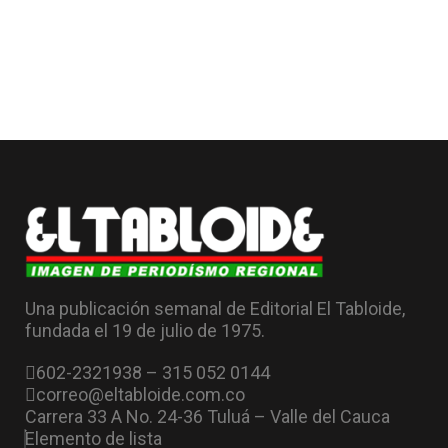
Una publicación semanal de Editorial El Tabloide,
fundada el 19 de julio de 1975.
602-2321938 – 315 052 0144
correo@eltabloide.com.co
Carrera 33 A No. 24-36 Tuluá – Valle del Cauca
Elemento de lista