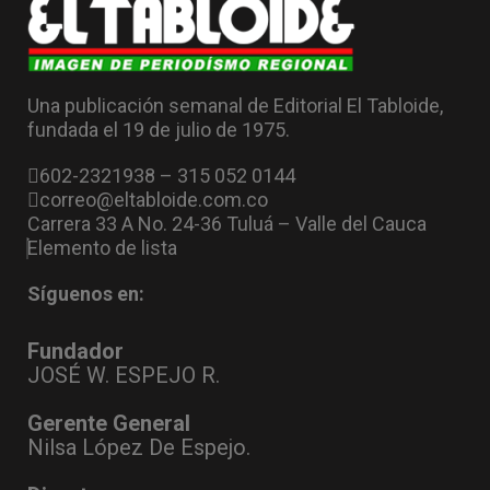
Una publicación semanal de Editorial El Tabloide,
fundada el 19 de julio de 1975.
602-2321938 – 315 052 0144
correo@eltabloide.com.co
Carrera 33 A No. 24-36 Tuluá – Valle del Cauca
Elemento de lista
Síguenos en:
Fundador
JOSÉ W. ESPEJO R.
Gerente General
Nilsa López De Espejo.