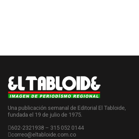
Una publicación semanal de Editorial El Tabloide,
fundada el 19 de julio de 1975.
602-2321938 – 315 052 0144
correo@eltabloide.com.co