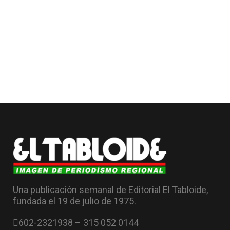
Una publicación semanal de Editorial El Tabloide,
fundada el 19 de julio de 1975.
602-2321938 – 315 052 0144