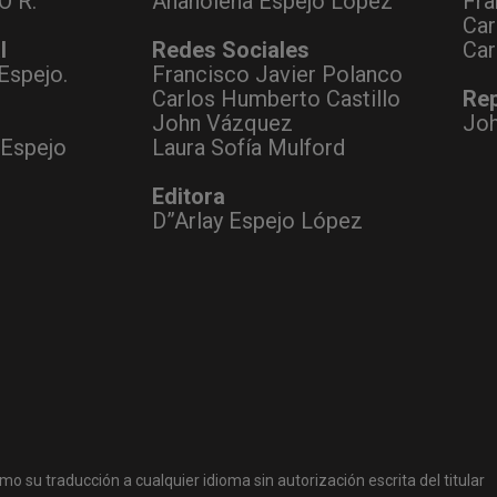
O R.
Anaholena Espejo López
Fra
Car
l
Redes Sociales
Car
Espejo.
Francisco Javier Polanco
Carlos Humberto Castillo
Rep
John Vázquez
Jo
 Espejo
Laura Sofía Mulford
Editora
D”Arlay Espejo López
mo su traducción a cualquier idioma sin autorización escrita del titular