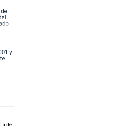
 de
del
jado
001 y
te
cia de