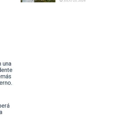
JULIO 23, 2026
n una
dente
emás
erno.
berá
a