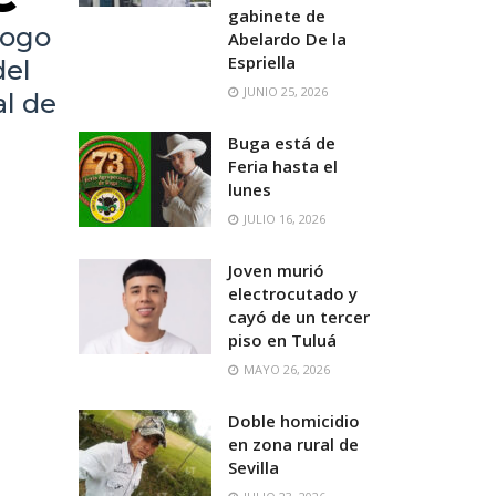
gabinete de
logo
Abelardo De la
Espriella
del
JUNIO 25, 2026
al de
Buga está de
Feria hasta el
lunes
JULIO 16, 2026
Joven murió
electrocutado y
cayó de un tercer
piso en Tuluá
MAYO 26, 2026
Doble homicidio
en zona rural de
Sevilla