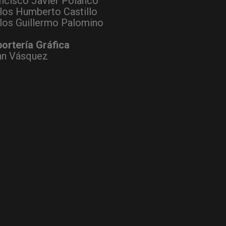
ncisco Javier Polanco
los Humberto Castillo
los Guillermo Palomino
ortería Gráfica
hn Vásquez