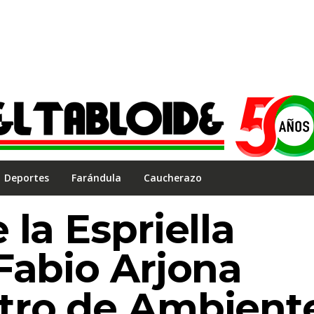
Deportes
Farándula
Caucherazo
la Espriella
Fabio Arjona
tro de Ambient