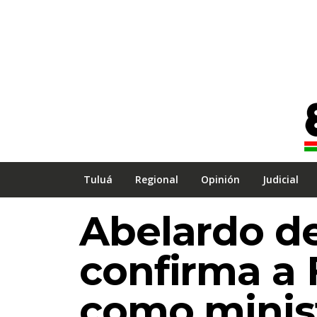
Tuluá
Regional
Opinión
Judicial
Abelardo de 
confirma a 
como minis