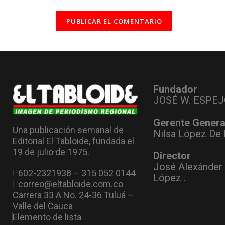
Fundador
JOSÉ W. ESPEJ
Gerente Genera
Una publicación semanal de
Nilsa López De 
Editorial El Tabloide, fundada el
19 de julio de 1975.
Director
José Alexánder
602-2321938 – 315 052 0144
López .
correo@eltabloide.com.co
Carrera 33 A No. 24-36 Tuluá –
Valle del Cauca
Elemento de lista