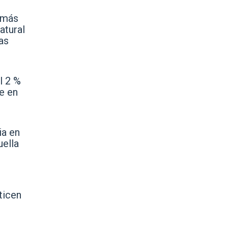
s más
atural
as
l 2 %
e en
ia en
uella
ticen