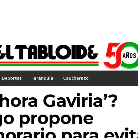
Deportes
Farándula
Caucherazo
‘hora Gaviria’?
go propone
orario para evit