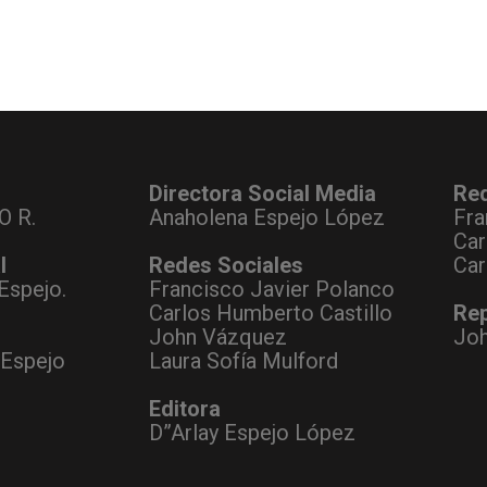
Directora Social Media
Re
O R.
Anaholena Espejo López
Fra
Car
l
Redes Sociales
Car
Espejo.
Francisco Javier Polanco
Carlos Humberto Castillo
Rep
John Vázquez
Jo
 Espejo
Laura Sofía Mulford
Editora
D”Arlay Espejo López