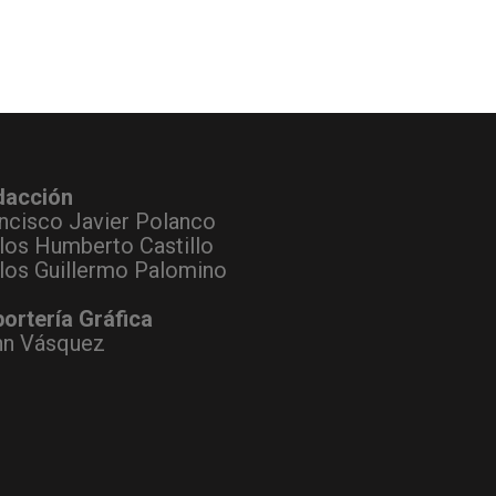
dacción
ncisco Javier Polanco
los Humberto Castillo
los Guillermo Palomino
ortería Gráfica
hn Vásquez