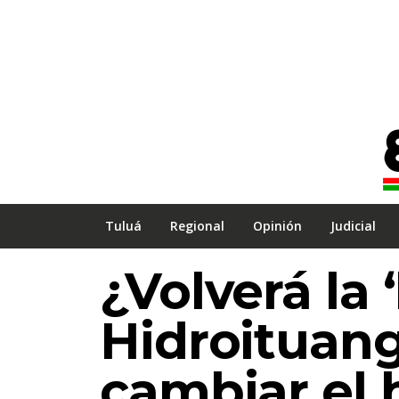
Tuluá
Regional
Opinión
Judicial
¿Volverá la 
Hidroituan
cambiar el h