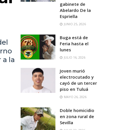
gabinete de
Abelardo De la
Espriella
JUNIO 25, 2026
Buga está de
del
Feria hasta el
erno
lunes
JULIO 16, 2026
a la
Joven murió
electrocutado y
cayó de un tercer
piso en Tuluá
MAYO 26, 2026
Doble homicidio
en zona rural de
Sevilla