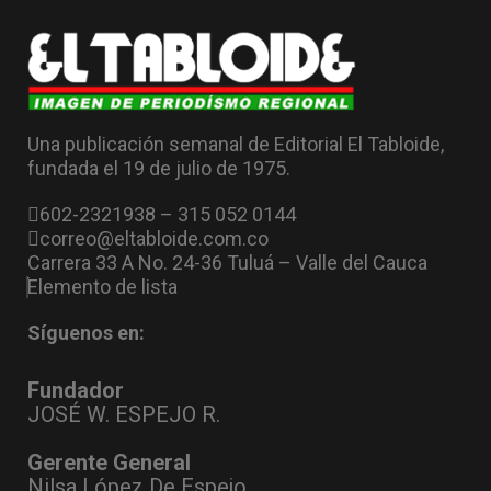
Una publicación semanal de Editorial El Tabloide,
fundada el 19 de julio de 1975.
602-2321938 – 315 052 0144
correo@eltabloide.com.co
Carrera 33 A No. 24-36 Tuluá – Valle del Cauca
Elemento de lista
Síguenos en:
Fundador
JOSÉ W. ESPEJO R.
Gerente General
Nilsa López De Espejo.