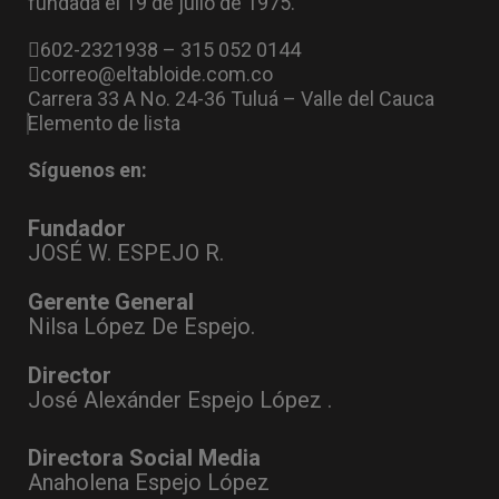
fundada el 19 de julio de 1975.
602-2321938 – 315 052 0144
correo@eltabloide.com.co
Carrera 33 A No. 24-36 Tuluá – Valle del Cauca
Elemento de lista
Síguenos en:
Fundador
JOSÉ W. ESPEJO R.
Gerente General
Nilsa López De Espejo.
Director
José Alexánder Espejo López .
Directora Social Media
Anaholena Espejo López