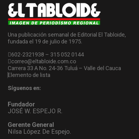
Una publicación semanal de Editorial El Tabloide,
fundada el 19 de julio de 1975.
602-2321938 – 315 052 0144
correo@eltabloide.com.co
Carrera 33 A No. 24-36 Tuluá – Valle del Cauca
Elemento de lista
Síguenos en:
Fundador
JOSÉ W. ESPEJO R.
Gerente General
Nilsa López De Espejo.