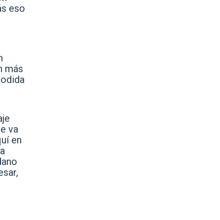
ás eso
n
n más
jodida
aje
re va
quí en
la
dano
esar,