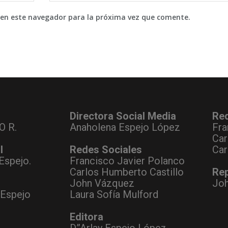
 en este navegador para la próxima vez que comente.
Directora Social Media
Re
O R.
Anaholena Espejo López
Fra
Car
l
Redes Sociales
Car
Espejo.
Francisco Javier Polanco
Carlos Humberto Castillo
Rep
John Vázquez
Jo
 Espejo
Laura Sofía Mulford
Editora