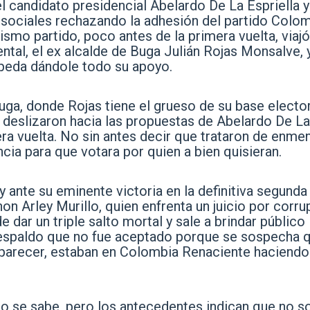
l candidato presidencial Abelardo De La Espriella 
 sociales rechazando la adhesión del partido Colo
mo partido, poco antes de la primera vuelta, viajó
al, el ex alcalde de Buga Julián Rojas Monsalve, 
epeda dándole todo su apoyo.
uga, donde Rojas tiene el grueso de su base elector
deslizaron hacia las propuestas de Abelardo De La
era vuelta. No sin antes decir que trataron de enme
ancia para que votara por quien a bien quisieran.
y ante su eminente victoria en la definitiva segunda
hon Arley Murillo, quien enfrenta un juicio por corr
 dar un triple salto mortal y sale a brindar público
 respaldo que no fue aceptado porque se sospecha 
 parecer, estaban en Colombia Renaciente haciendo
o se sabe, pero los antecedentes indican que no s