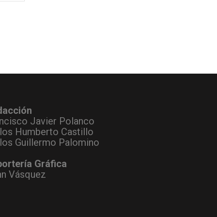
dacción
ncisco Javier Polanco
los Humberto Castillo
los Guillermo Palomino
ortería Gráfica
hn Vásquez