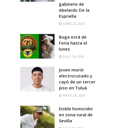
gabinete de
Abelardo De la
Espriella
JUNIO 25, 2026
Buga está de
Feria hasta el
lunes
JULIO 16, 2026
Joven murió
electrocutado y
cayó de un tercer
piso en Tuluá
MAYO 26, 2026
Doble homicidio
en zona rural de
Sevilla