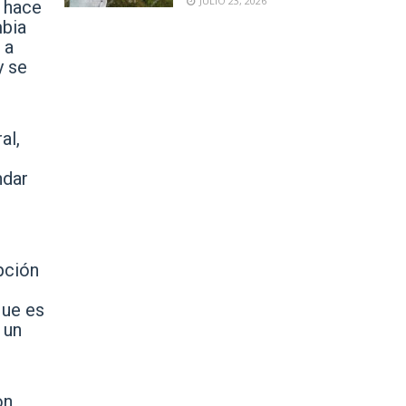
JULIO 23, 2026
y hace
mbia
 a
y se
al,
ndar
upción
que es
 un
on