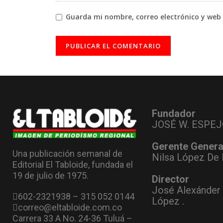
Guarda mi nombre, correo electrónico y web
Fundador
JOSÉ W. ESPEJ
Gerente Genera
Una publicación semanal de
Nilsa López De 
Editorial El Tabloide, fundada el
19 de julio de 1975.
Director
José Alexánder
602-2321938 – 315 052 0144
López .
correo@eltabloide.com.co
Carrera 33 A No. 24-36 Tuluá –