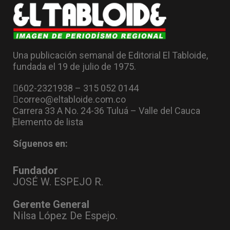
Una publicación semanal de Editorial El Tabloide,
fundada el 19 de julio de 1975.
602-2321938 – 315 052 0144
correo@eltabloide.com.co
Carrera 33 A No. 24-36 Tuluá – Valle del Cauca
Elemento de lista
Síguenos en:
Fundador
JOSÉ W. ESPEJO R.
Gerente General
Nilsa López De Espejo.