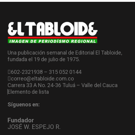
Una publicación semanal de Editorial El Tabloide,
fundada el 19 de julio de 1975.
602-2321938 – 315 052 0144
correo@eltabloide.com.co
Carrera 33 A No. 24-36 Tuluá – Valle del Cauca
Elemento de lista
Síguenos en:
Fundador
JOSÉ W. ESPEJO R.