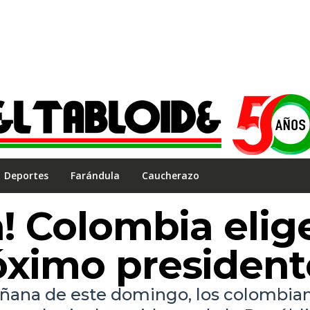
Deportes
Farándula
Caucherazo
a! Colombia elig
óximo president
mañana de este domingo, los colombia