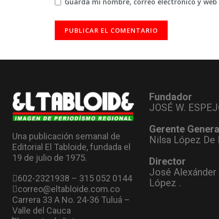
Guarda mi nombre, correo electrónico y web
Fundador
JOSÉ W. ESPEJ
Gerente Genera
Una publicación semanal de
Nilsa López De 
Editorial El Tabloide, fundada el
19 de julio de 1975.
Director
José Alexánder
602-2321938 – 315 052 0144
López .
correo@eltabloide.com.co
Carrera 33 A No. 24-36 Tuluá –
Valle del Cauca