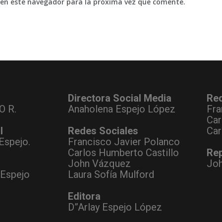
 en este navegador para la próxima vez que comente.
Directora Social Media
Re
O R.
Anaholena Espejo López
Fra
Car
l
Redes Sociales
Car
Espejo.
Francisco Javier Polanco
Carlos Humberto Castillo
Rep
John Vázquez
Jo
 Espejo
Laura Sofía Mulford
Editora
D”Arlay Espejo López