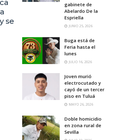
ica
gabinete de
ta
Abelardo De la
Espriella
y se
JUNIO 25, 2026
Buga está de
Feria hasta el
lunes
JULIO 16, 2026
Joven murió
electrocutado y
cayó de un tercer
piso en Tuluá
MAYO 26, 2026
Doble homicidio
en zona rural de
Sevilla