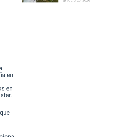
JULIO 23, 2026
a
ña en
a
os en
star.
 que
cional