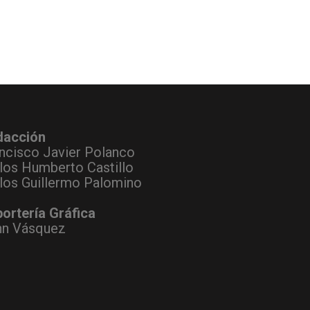
dacción
ncisco Javier Polanco
los Humberto Castillo
los Guillermo Palomino
ortería Gráfica
hn Vásquez