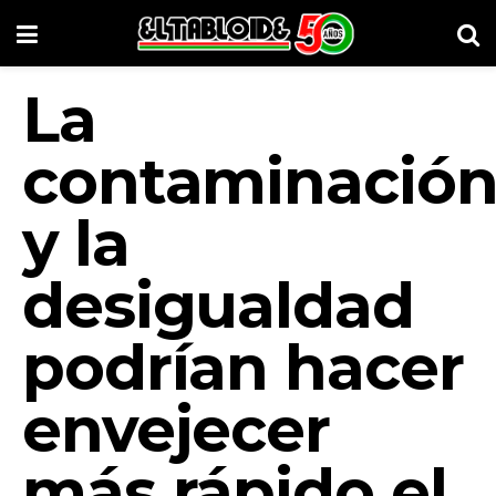
La
contaminació
y la
desigualdad
podrían hacer
envejecer
más rápido el