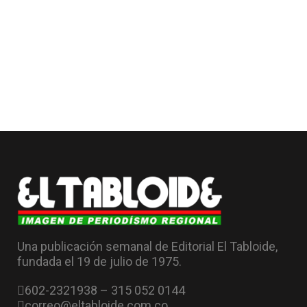
Una publicación semanal de Editorial El Tabloide,
fundada el 19 de julio de 1975.
602-2321938 – 315 052 0144
correo@eltabloide.com.co