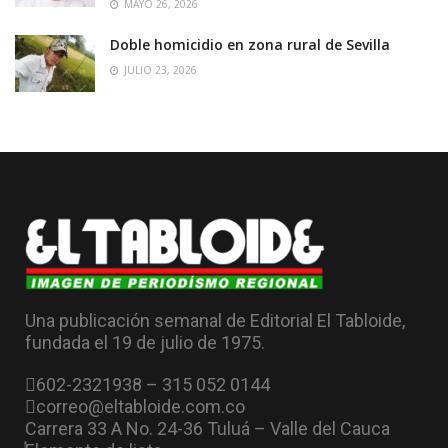
MAYO 26, 2026
Doble homicidio en zona rural de Sevilla
JULIO 23, 2026
Una publicación semanal de Editorial El Tabloide,
fundada el 19 de julio de 1975.
602-2321938 – 315 052 0144
correo@eltabloide.com.co
Carrera 33 A No. 24-36 Tuluá – Valle del Cauca