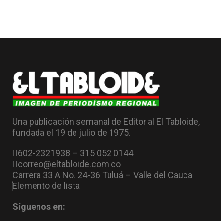
Una publicación semanal de Editorial El Tabloide,
fundada el 19 de julio de 1975.
602-2321938 – 315 052 0144
correo@eltabloide.com.co
Carrera 33 A No. 24-36 Tuluá – Valle del Cauca
Elemento de lista
Síguenos en: