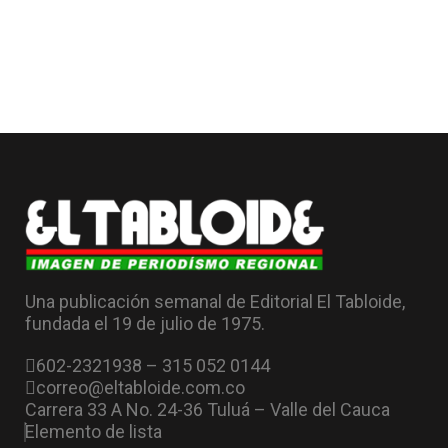
Una publicación semanal de Editorial El Tabloide,
fundada el 19 de julio de 1975.
602-2321938 – 315 052 0144
correo@eltabloide.com.co
Carrera 33 A No. 24-36 Tuluá – Valle del Cauca
Elemento de lista