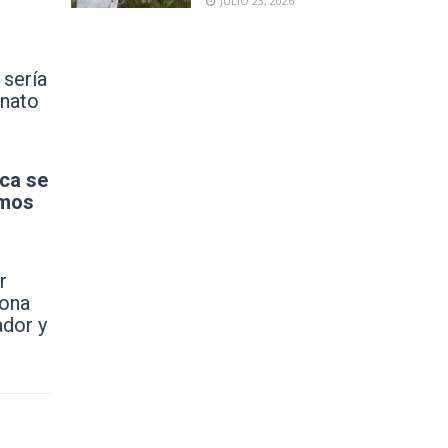
JULIO 23, 2026
 sería
onato
ca se
amos
r
eona
ador y