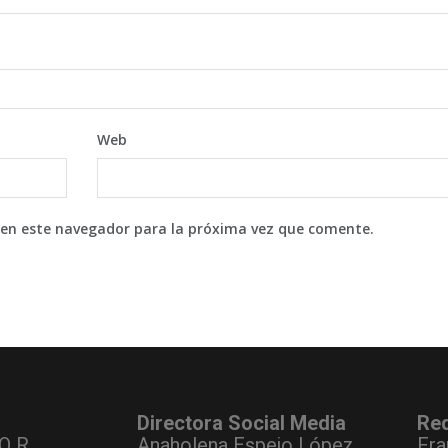
Web
 en este navegador para la próxima vez que comente.
Directora Social Media
Re
O R.
Anaholena Espejo López
Fra