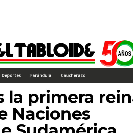
Deportes
Farándula
Caucherazo
 la primera rei
de Naciones
e Sudamérica