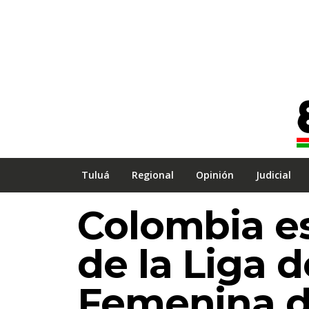
Tuluá
Regional
Opinión
Judicial
Colombia es
de la Liga 
Femenina d