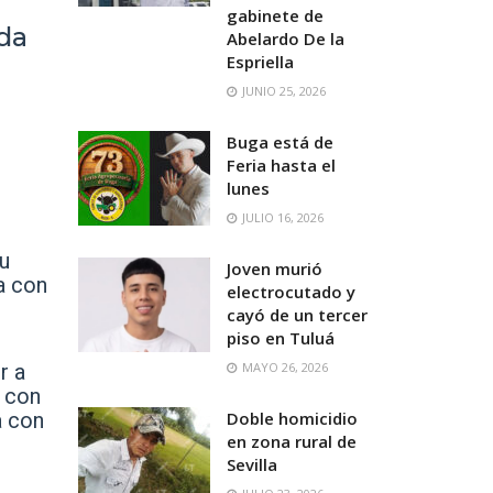
gabinete de
da
Abelardo De la
Espriella
JUNIO 25, 2026
Buga está de
Feria hasta el
lunes
JULIO 16, 2026
su
Joven murió
ca con
electrocutado y
cayó de un tercer
piso en Tuluá
r a
MAYO 26, 2026
e con
a con
Doble homicidio
en zona rural de
Sevilla