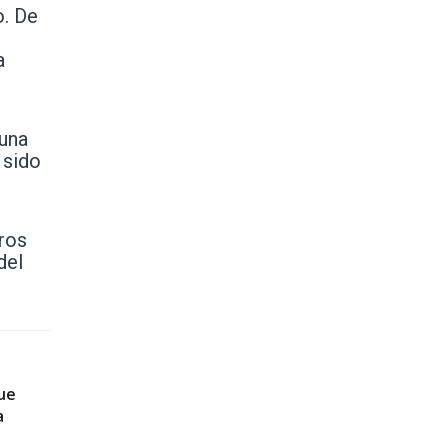
o. De
a
 una
 sido
tros
del
ue
a