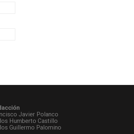
dacción
ncisco Javier Polanco
los Humberto Castillo
los Guillermo Palomino