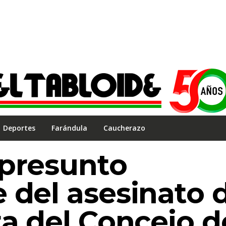
Deportes
Farándula
Caucherazo
 presunto
 del asesinato 
ta del Concejo d