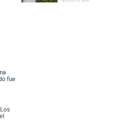
JULIO 23, 2026
una
do fue
 Los
el