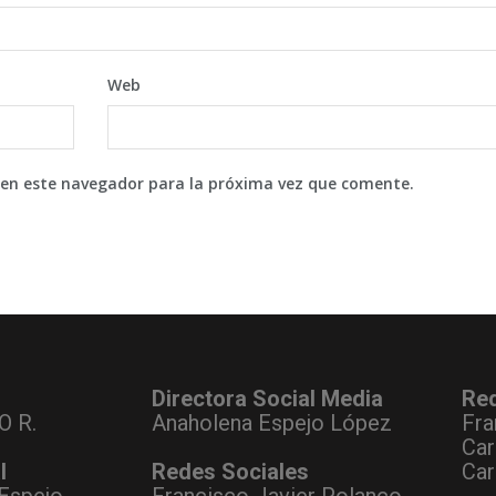
Web
 en este navegador para la próxima vez que comente.
Directora Social Media
Re
O R.
Anaholena Espejo López
Fra
Car
l
Redes Sociales
Car