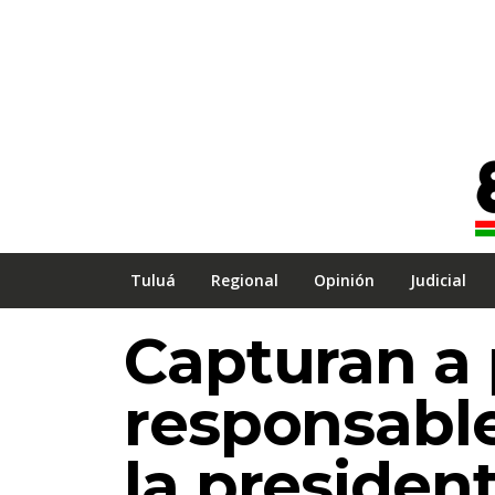
Tuluá
Regional
Opinión
Judicial
Capturan a
responsable
la presiden