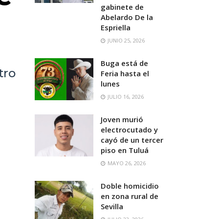
gabinete de
Abelardo De la
Espriella
JUNIO 25, 2026
Buga está de
tro
Feria hasta el
lunes
JULIO 16, 2026
Joven murió
electrocutado y
cayó de un tercer
piso en Tuluá
MAYO 26, 2026
Doble homicidio
en zona rural de
Sevilla