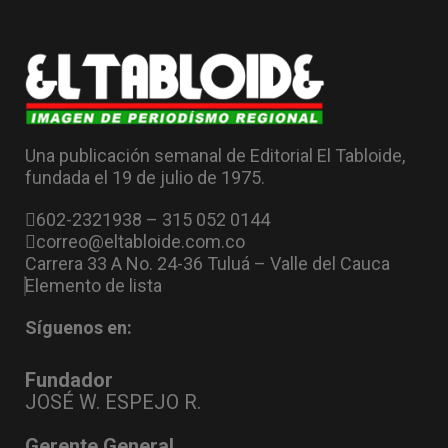
Una publicación semanal de Editorial El Tabloide,
fundada el 19 de julio de 1975.
602-2321938 – 315 052 0144
correo@eltabloide.com.co
Carrera 33 A No. 24-36 Tuluá – Valle del Cauca
Elemento de lista
Síguenos en:
Fundador
JOSÉ W. ESPEJO R.
Gerente General