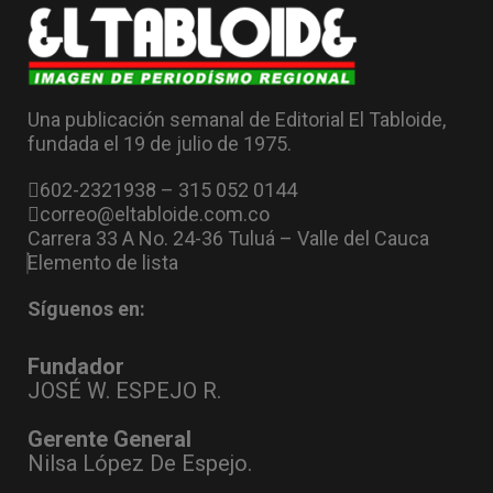
Una publicación semanal de Editorial El Tabloide,
fundada el 19 de julio de 1975.
602-2321938 – 315 052 0144
correo@eltabloide.com.co
Carrera 33 A No. 24-36 Tuluá – Valle del Cauca
Elemento de lista
Síguenos en:
Fundador
JOSÉ W. ESPEJO R.
Gerente General
Nilsa López De Espejo.