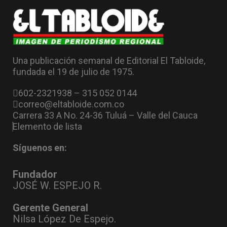
Una publicación semanal de Editorial El Tabloide,
fundada el 19 de julio de 1975.
602-2321938 – 315 052 0144
correo@eltabloide.com.co
Carrera 33 A No. 24-36 Tuluá – Valle del Cauca
Elemento de lista
Síguenos en:
Fundador
JOSÉ W. ESPEJO R.
Gerente General
Nilsa López De Espejo.