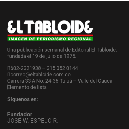
Una publicación semanal de Editorial El Tabloide,
fundada el 19 de julio de 1975.
602-2321938 – 315 052 0144
correo@eltabloide.com.co
Carrera 33 A No. 24-36 Tuluá – Valle del Cauca
Elemento de lista
Síguenos en:
Fundador
JOSÉ W. ESPEJO R.