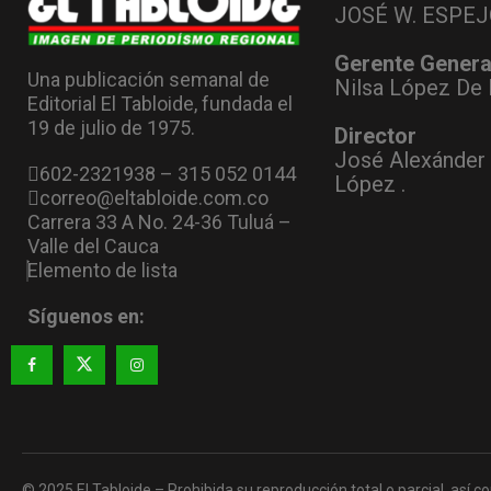
JOSÉ W. ESPEJ
Gerente Genera
Una publicación semanal de
Nilsa López De 
Editorial El Tabloide, fundada el
19 de julio de 1975.
Director
José Alexánder
602-2321938 – 315 052 0144
López .
correo@eltabloide.com.co
Carrera 33 A No. 24-36 Tuluá –
Valle del Cauca
Elemento de lista
Síguenos en:
© 2025 El Tabloide – Prohibida su reproducción total o parcial, así co