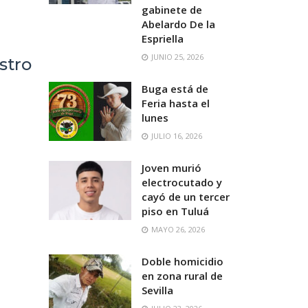
gabinete de
Abelardo De la
Espriella
JUNIO 25, 2026
stro
Buga está de
Feria hasta el
lunes
JULIO 16, 2026
Joven murió
electrocutado y
cayó de un tercer
piso en Tuluá
MAYO 26, 2026
Doble homicidio
en zona rural de
Sevilla