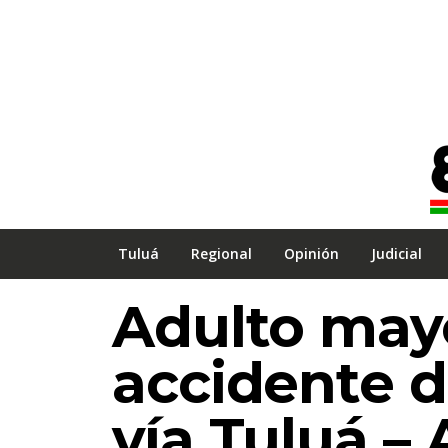
Tuluá
Regional
Opinión
Judicial
Adulto may
accidente d
vía Tuluá –