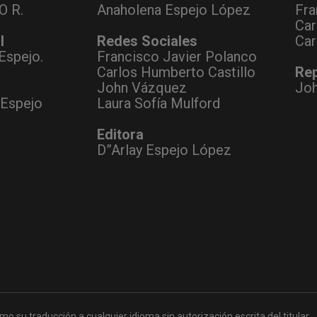
O R.
Anaholena Espejo López
Fra
Car
l
Redes Sociales
Car
Espejo.
Francisco Javier Polanco
Carlos Humberto Castillo
Rep
John Vázquez
Jo
 Espejo
Laura Sofía Mulford
Editora
D”Arlay Espejo López
mo su traducción a cualquier idioma sin autorización escrita del titular