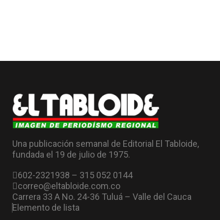
Una publicación semanal de Editorial El Tabloide,
fundada el 19 de julio de 1975.
602-2321938 – 315 052 0144
correo@eltabloide.com.co
Carrera 33 A No. 24-36 Tuluá – Valle del Cauca
Elemento de lista