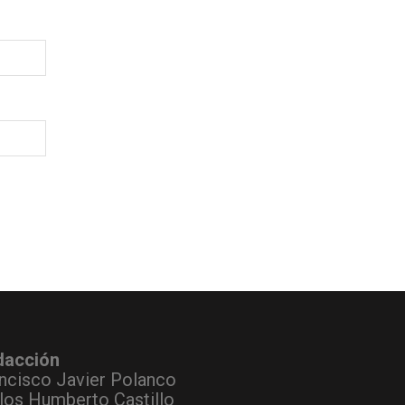
dacción
ncisco Javier Polanco
los Humberto Castillo