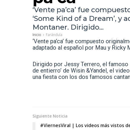
‘Vente pa’ca’ fue compuesto 
‘Some Kind of a Dream’, y a
Montaner. Dirigido...
Inicio
Farándula
‘Vente pa’ca’ fue compuesto originalme
adaptado al español por Mau y Ricky 
Dirigido por Jessy Terrero, el famos
de entierro’ de Wisin &Yandel, el vid
una fiesta con los dos famosos cantan
Siguiente Noticia
#‎ViernesViral‬ | Los videos más vistos d