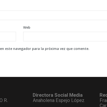
Web
 en este navegador para la próxima vez que comente.
Directora Social Media
Re
O R.
Anaholena Espejo López
Fra
Car