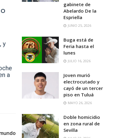
gabinete de
lo
Abelardo De la
Espriella
JUNIO 25, 2026
Buga está de
, y
Feria hasta el
lunes
JULIO 16, 2026
Noche
en a
Joven murió
electrocutado y
cayó de un tercer
piso en Tuluá
MAYO 26, 2026
Doble homicidio
en zona rural de
Sevilla
l mundo