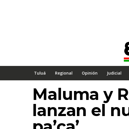
Tuluá
Regional
Opinión
Judicial
Maluma y R
lanzan el n
pa’ca’