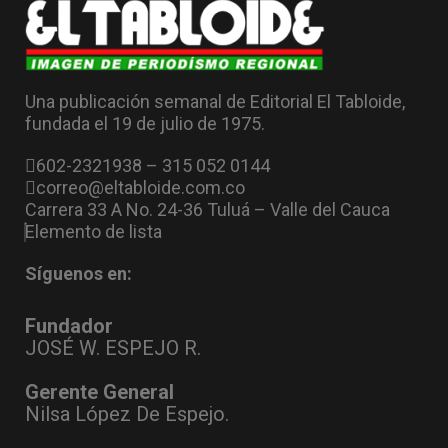
Una publicación semanal de Editorial El Tabloide,
fundada el 19 de julio de 1975.
602-2321938 – 315 052 0144
correo@eltabloide.com.co
Carrera 33 A No. 24-36 Tuluá – Valle del Cauca
Elemento de lista
Síguenos en:
Fundador
JOSÉ W. ESPEJO R.
Gerente General
Nilsa López De Espejo.