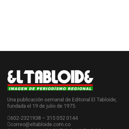
Una publicación semanal de Editorial El Tabloide,
fundada el 19 de julio de 1975.
602-2321938 – 315 052 0144
correo@eltabloide.com.co