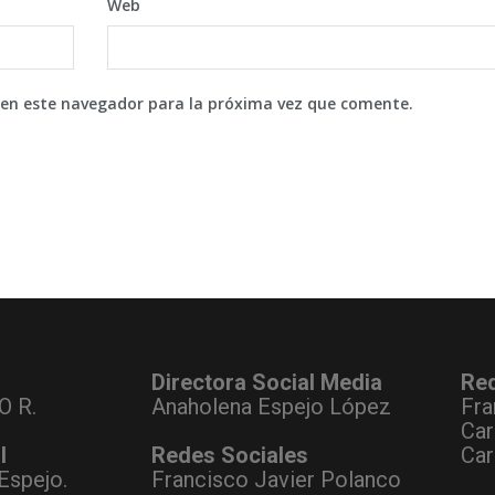
Web
 en este navegador para la próxima vez que comente.
Directora Social Media
Re
O R.
Anaholena Espejo López
Fra
Car
l
Redes Sociales
Car
Espejo.
Francisco Javier Polanco