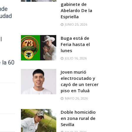
gabinete de
nde
Abelardo De la
iudad
Espriella
JUNIO 25, 2026
Buga está de
l
Feria hasta el
lunes
JULIO 16, 2026
 la 60
Joven murió
electrocutado y
cayó de un tercer
piso en Tuluá
MAYO 26, 2026
Doble homicidio
en zona rural de
Sevilla