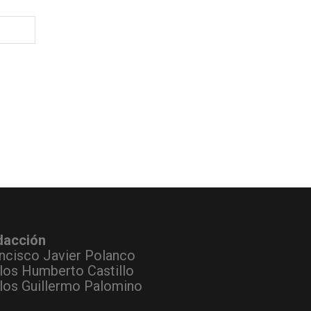
dacción
ncisco Javier Polanco
los Humberto Castillo
los Guillermo Palomino