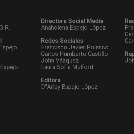
Directora Social Media
Re
O R.
Anaholena Espejo López
Fra
Car
l
Redes Sociales
Car
Espejo.
Francisco Javier Polanco
Carlos Humberto Castillo
Rep
John Vázquez
Jo
 Espejo
Laura Sofía Mulford
Editora
D”Arlay Espejo López