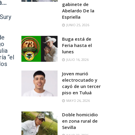
..
gabinete de
Abelardo De la
 Sury
Espriella
JUNIO 25, 2026
de
Buga está de
go
Feria hasta el
lia
lunes
ía “el
JULIO 16, 2026
los
Joven murió
electrocutado y
cayó de un tercer
piso en Tuluá
MAYO 26, 2026
Doble homicidio
en zona rural de
Sevilla