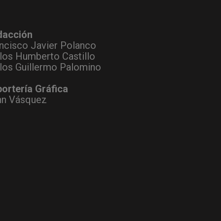
dacción
ncisco Javier Polanco
los Humberto Castillo
los Guillermo Palomino
ortería Gráfica
hn Vásquez