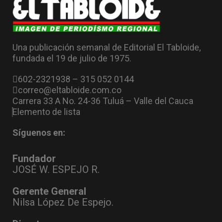
Una publicación semanal de Editorial El Tabloide,
fundada el 19 de julio de 1975.
602-2321938 – 315 052 0144
correo@eltabloide.com.co
Carrera 33 A No. 24-36 Tuluá – Valle del Cauca
Elemento de lista
Síguenos en:
Fundador
JOSÉ W. ESPEJO R.
Gerente General
Nilsa López De Espejo.