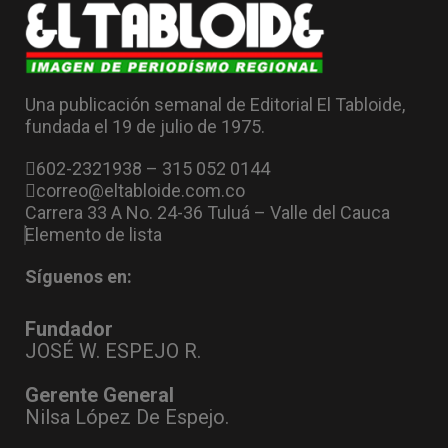
Una publicación semanal de Editorial El Tabloide,
fundada el 19 de julio de 1975.
602-2321938 – 315 052 0144
correo@eltabloide.com.co
Carrera 33 A No. 24-36 Tuluá – Valle del Cauca
Elemento de lista
Síguenos en:
Fundador
JOSÉ W. ESPEJO R.
Gerente General
Nilsa López De Espejo.