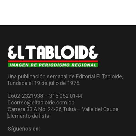
Una publicación semanal de Editorial El Tabloide,
fundada el 19 de julio de 1975.
602-2321938 – 315 052 0144
correo@eltabloide.com.co
Carrera 33 A No. 24-36 Tuluá – Valle del Cauca
Elemento de lista
Síguenos en: