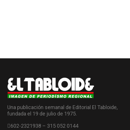
Una publicación semanal de Editorial El Tabloide,
fundada el 19 de julio de 1975.
602-2321938 – 315 052 0144